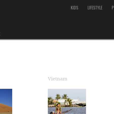
KIDS
LIFESTYLE
P
S
E
E
Vietnam